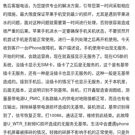
售后客服电话，为您提供专业的解决方案，引导您第一时间采取相应
的措施，最大限度保证苹果手机受到最少的损坏，尤其是遇到苹果进
水的问题，面对这种问题就需要第一时间进行处理，否则很容易造成
很严重的后果。苹果手机进水一定要确保手机关机状态，不要贸然开
机尝试手机是否能正常使用，进行一系列处理之后再开机使用。今天
收到客户一台iPhone故障机，客户描述说，手机使用中出现无服务，
开始的时候，会跳运营商，现在就直接显示无服务了。现在iOS新的
系统，没插卡显示无SIM卡，插卡了之后是无服务的，这个是有基带
插卡无服务，还有一种是没插卡也显示无服务的，这种一般是无基带
造成的。接到手机后，没插卡的情况下也显示无服务，关于本机里，
后面无版本，这说明识别不到基带。拆机，打开鑫智造查询图纸，测
量基带电源U_PMIC_E各路输入的供电对地阻值都正常，而且也有电
压输出，排除掉基带电源损坏造成的无基带。装机测试，基带识别得
到了，信号恢复正常。打10086，通话正常，维修到此结束。此故障
是U_WTR_E射频IC损坏造成的无服务无基带。生活中会遭遇iphone
手机屏幕被摔碎的情况，轻微的碎屏不影响手机的正常使用，只是外