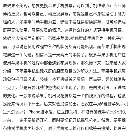
屏效果不美观，想要更换苹果手机屏幕，可以到手机维修点让专业师
傅给更换，也可以自己手动更换屏幕，前提是自己本身就是动手能力
强的人，如果平时动手能力差，建议不要轻易更换屏幕，很可能造成
屏幕无法使用，屏幕失灵的情况。选择什么样的方式更换手机屏幕，
依据个人情况而定即可。石家庄苹果6维修智能手机作为一种电子产
品，可以说在使用过程中各种的状况都有可能出现。而苹果手机出现
花屏这一个问题，相信不是一天两天的事情了，很多苹果手机用户在
使用苹果手机的过程中都会遇到花屏现象。那么接下来，就来给大家
介绍一下苹果手机出现花屏的原因及相应的解决方法。苹果手机花屏
现象包括屏幕竖条、竖线，按开机键关闭屏幕，再点亮，竖线就消失
不见了，但是只要几秒钟竖线就又出现了，而且是由浅到深、渐进式
的变化。一般来说苹果手机出现花屏都是一个由浅入深的过程，也就
是原来情况并不严重，后来就会加速加重。石家庄苹果6维修苹果手机
进水怎么办？iPhone进水后，应立即关机，在没有确保手机水分消失
之前，一定不要贸然开机，同时要切记开机摇晃机身。然后，要用棉
布擦拭手机表面的水分，对于手机接口处可以用棉签来擦拭，处理完