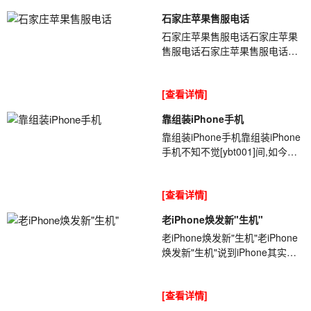
石家庄苹果售服电话
石家庄苹果售服电话石家庄苹果
售服电话石家庄苹果售服电话
gz4bES同行送修一iPhone故障
机，给客户换屏，在拆指纹时不
[查看详情]
小心把排线给扯断...
靠组装iPhone手机
靠组装iPhone手机靠组装iPhone
手机不知不觉[ybt001]间,如今距
离双11已经过去近4天,而从京东
平台的手机单品销量来看,于2019
[查看详情]
年9月...
老iPhone焕发新"生机"
老iPhone焕发新"生机"老iPhone
焕发新"生机"说到iPhone其实很
[ybt001]多人都想来一部的,毕竟
iPhone的体验确实不差的.特别是
[查看详情]
在流畅...