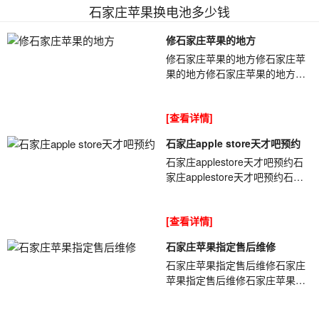
石家庄苹果换电池多少钱
修石家庄苹果的地方
修石家庄苹果的地方修石家庄苹
果的地方修石家庄苹果的地方
4QqQXh拿到机器后，首先拆掉
主板，被同行修过的机器到处都
[查看详情]
是焊油。由于是进...
石家庄apple store天才吧预约
石家庄applestore天才吧预约石
家庄applestore天才吧预约石家
庄applestore天才吧预约IISOTV
能连接2G信号说明2G信号接收
[查看详情]
和发射通道...
石家庄苹果指定售后维修
石家庄苹果指定售后维修石家庄
苹果指定售后维修石家庄苹果指
定售后维修QPpkgX听到过很多
用户抱怨自己的手机充电时屏幕